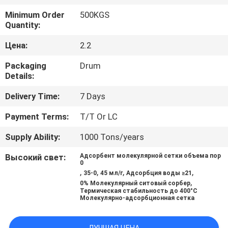
Minimum Order
500KGS
ЭКСКУРСИЯ
Quantity:
ПО
Цена:
2.2
ЗАВОДУ
Packaging
Drum
Details:
КОНТРОЛЬ
Delivery Time:
7 Days
КАЧЕСТВА
Payment Terms:
T/T Or LC
СВЯЖИТЕСЬ
Supply Ability:
1000 Tons/years
С
Высокий свет:
Адсорбент молекулярной сетки объема пор
0
НАМИ
,
,
,
,
35-0
45 мл/г
Адсорбция воды ≥21
,
0% Молекулярный ситовый сорбер
Термическая стабильность до 400°C
Молекулярно-адсорбционная сетка
НОВОСТИ