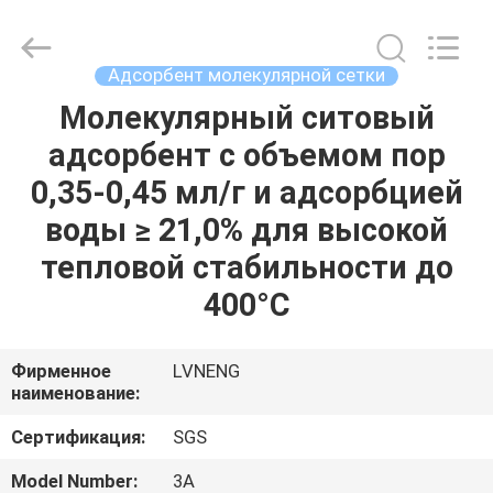
Xi'an
Lvneng
Purification
Technology
Co.,Ltd..
Адсорбент молекулярной сетки
All
Rights
Reserved.
Молекулярный ситовый
ДОМОЙ
адсорбент с объемом пор
ПРОДУКЦИЯ
0,35-0,45 мл/г и адсорбцией
воды ≥ 21,0% для высокой
ВИДЕО
тепловой стабильности до
400°C
VR
ШОУ
Фирменное
LVNENG
наименование:
О
Сертификация:
SGS
НАС
Model Number:
3A