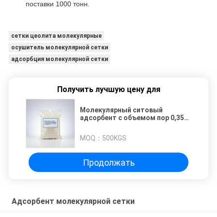
поставки 1000 тонн.
сетки цеолита молекулярные
осушитель молекулярной сетки
адсорбция молекулярной сетки
Получить лучшую цену для
Молекулярный ситовый
адсорбент с объемом пор 0,35-
0,45 мл/г и адсорбцией воды ≥
21,0% для высокой тепловой
MOQ：
500KGS
стабильности до 400°C
Продолжать
Адсорбент молекулярной сетки