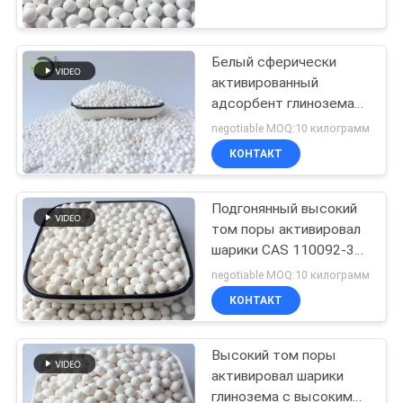
Активированная
ЭКСКУРСИЯ
алюминиевая сушилка
Белый сферически
ПО
активированный
ЗАВОДУ
адсорбент глинозема
для фильтра питьевой
negotiable MOQ:10 килограмм
воды
КОНТРОЛЬ
КОНТАКТ
КАЧЕСТВА
Подгонянный высокий
том поры активировал
СВЯЖИТЕСЬ
шарики CAS 110092-32-
3 глинозема
С
negotiable MOQ:10 килограмм
НАМИ
КОНТАКТ
Высокий том поры
НОВОСТИ
активировал шарики
глинозема с высоким