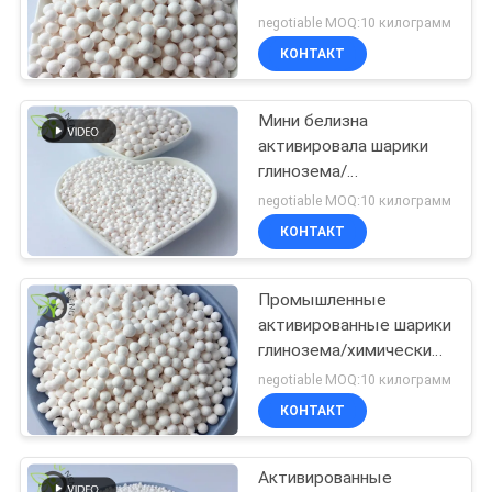
СЛУЧАИ
сопротивлением
negotiable MOQ:10 килограмм
оксидации
КОНТАКТ
ЗАПРОСИТЬ
Мини белизна
РАСЦЕНКИ
активировала шарики
глинозема/
КАРТА
активированную
negotiable MOQ:10 килограмм
поверхность шариков
САЙТА
КОНТАКТ
глинозема ровную
Промышленные
PRIVACY
активированные шарики
POLICY
глинозема/химический
катализатор спасения
negotiable MOQ:10 килограмм
серы
КОНТАКТ
Активированные