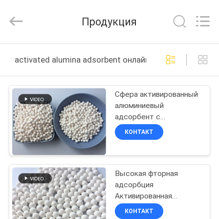
Xi'an
Lvneng
Purification
Продукция
Technology
Co.,Ltd..
All
Rights
Reserved.
ДОМОЙ
activated alumina adsorbent онлайн производство
ПРОДУКЦИЯ
Сфера активированный
алюминиевый
ВИДЕО
адсорбент с
устойчивостью к
КОНТАКТ
окислению и высоким
VR
содержанием Al2O3
ШОУ
Высокая фторная
адсорбция
О
Активированная
НАС
алюминиевая
КОНТАКТ
адсорбент Белая