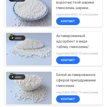
водоочисткой шарики
глинозема, шарики
алюминиевой окиси
negotiable MOQ:10 килограмм
керамические
КОНТАКТ
Активированный
адсорбент в виде
таблиц глинозема/
активировал шарики
negotiable MOQ:10 килограмм
глинозема с высокой
КОНТАКТ
поверхностной
областью
Белой активированное
сферой припудривание
глинозема
адсорбентное низкое
negotiable MOQ:10 килограмм
для абсорбции воды
КОНТАКТ