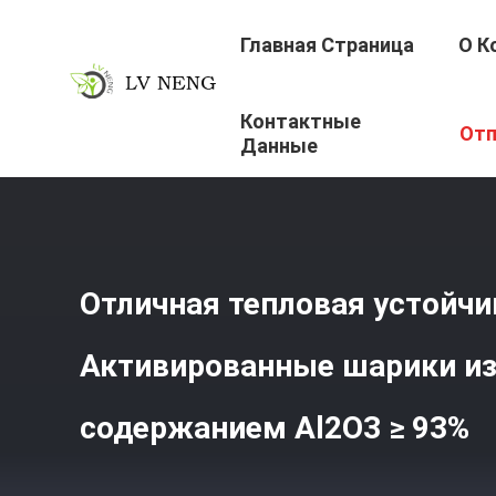
Главная Страница
О К
Контактные
Главная Страница
/
Продукция
/
Активированные Шар
Отп
Данные
Отличная тепловая устойчи
Активированные шарики из
содержанием Al2O3 ≥ 93%