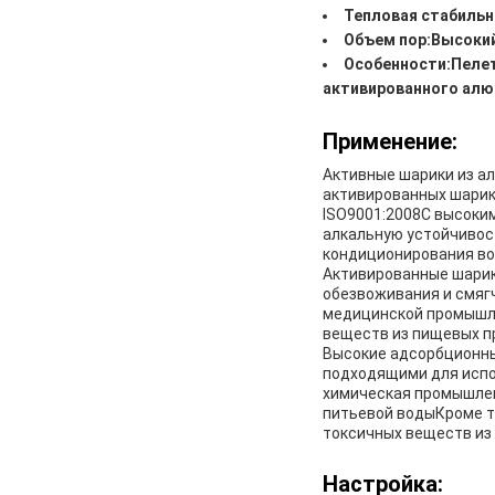
Тепловая стабильн
Объем пор:
Высоки
Особенности:
Пелет
активированного ал
Применение:
Активные шарики из ал
активированных шарик
ISO9001:2008С высоки
алкальную устойчивос
кондиционирования во
Активированные шарики
обезвоживания и смягч
медицинской промышле
веществ из пищевых пр
Высокие адсорбционны
подходящими для испол
химическая промышлен
питьевой водыКроме т
токсичных веществ из 
Настройка: