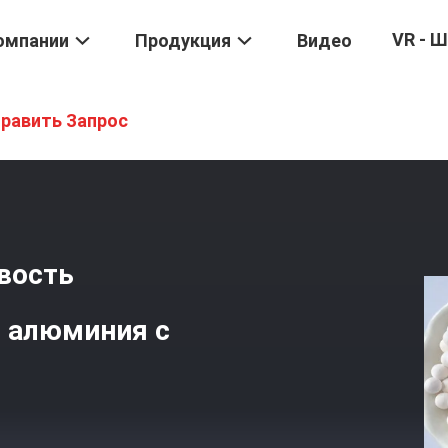
VR - 
омпании
Продукция
Видео
ики Глинозема
/
Отличная Тепловая Устойчивость Активированн
равить Запрос
вость
 алюминия с