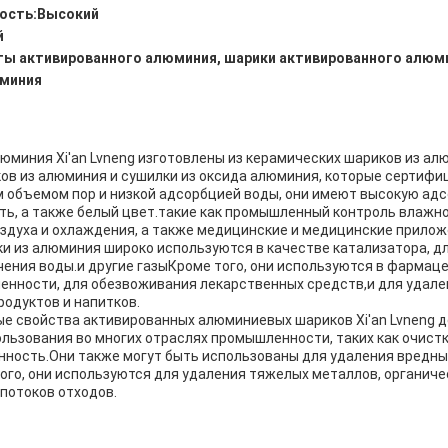
ость:
Высокий
й
ы активированного алюминия, шарики активированного алюми
юминия
юминия Xi'an Lvneng изготовлены из керамических шариков из ал
ов из алюминия и сушилки из оксида алюминия, которые сертифи
м объемом пор и низкой адсорбцией воды, они имеют высокую ад
ть, а также белый цвет.такие как промышленный контроль влажн
здуха и охлаждения, а также медицинские и медицинские прилож
 из алюминия широко используются в качестве катализатора, дл
ения воды.и другие газыКроме того, они используются в фармац
нности, для обезвоживания лекарственных средств,и для удал
одуктов и напитков.
е свойства активированных алюминиевых шариков Xi'an Lvneng д
ьзования во многих отраслях промышленности, таких как очистк
ность.Они также могут быть использованы для удаления вредны
ого, они используются для удаления тяжелых металлов, органиче
потоков отходов.