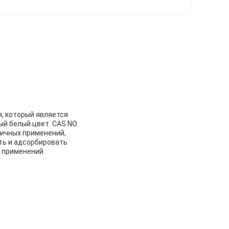
, который является
й белый цвет. CAS NO.
личных применений,
ать и адсорбировать
 применений.