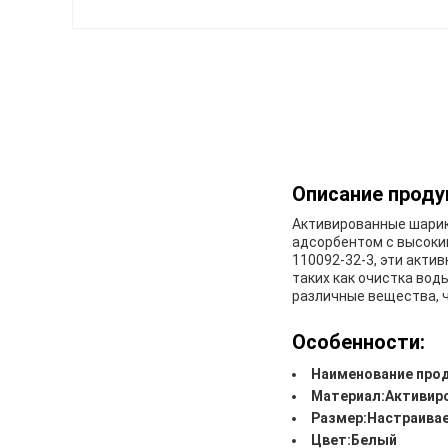
Описание проду
Активированные шарик
адсорбентом с высоким
110092-32-3, эти акт
таких как очистка вод
различные вещества, 
Особенности:
Наименование прод
Материал:
Активир
Размер:
Настраива
Цвет:
Белый