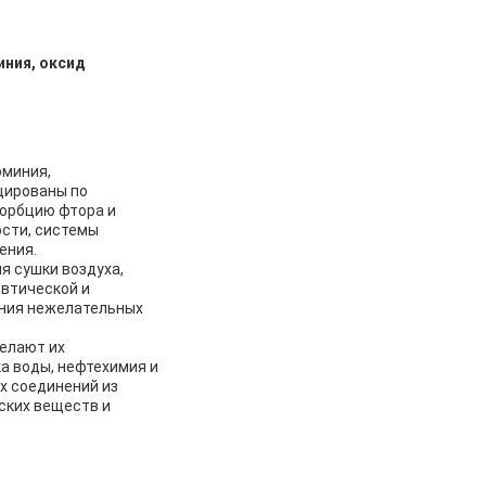
ния, оксид
юминия,
цированы по
сорбцию фтора и
ости, системы
ения.
я сушки воздуха,
евтической и
ения нежелательных
елают их
а воды, нефтехимия и
х соединений из
ских веществ и