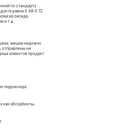
анной по стандарту
укта равна 0..68-0.72
илки из оксида
 и т.д.
шках. мешки надежно
ь отправлены на
дных клиентов продукт
из гидроксида
х как абсорбенты,
г.