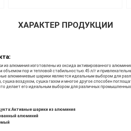
ХАРАКТЕР ПРОДУКЦИИ
кта:
и из алюминия изготовлены из оксида активированного алюминия
 объемом пор и тепловой стабильностью.45 л/г и привлекательны
ивные алюминиевые шарики являются идеальным выбором для раз
ы, сушка воздухом, сушка газом и многое другое.способен поглощ
что делает его идеальным выбором для различных промышленных
укта:
Активные шарики из алюминия
ованный алюминий
емый