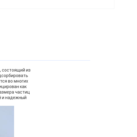
, состоящий из
адсорбировать
тся во многих
ицирован как
размера частиц
й и надежный