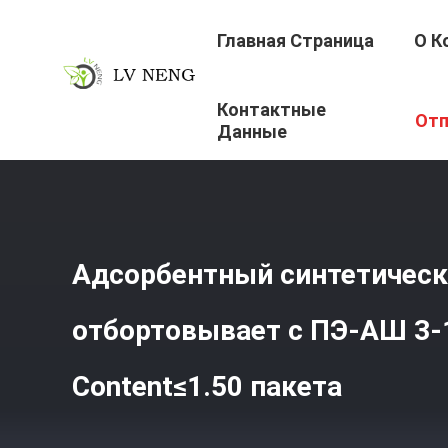
Главная Страница
О К
Контактные
Главная Страница
/
Продукция
/
Молекулярная Сетка 
Отп
Данные
Адсорбентный синтетическ
отбортовывает с ПЭ-АШ 3-
Content≤1.50 пакета