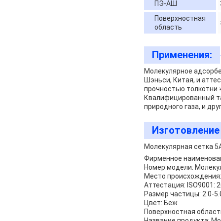
ПЭ-АШ
Поверхностная
область
Применения:
Молекулярное адсорбен
Шэньси, Китая, и атте
прочностью толкотни 
Квалифицированный та
природного газа, и др
Изготовление 
Молекулярная сетка 5
Фирменное наименован
Номер модели: Молеку
Место происхождения:
Аттестация: ISO9001: 
Размер частицы: 2.0-
Цвет: Беж
Поверхностная област
Название продукта: Мо