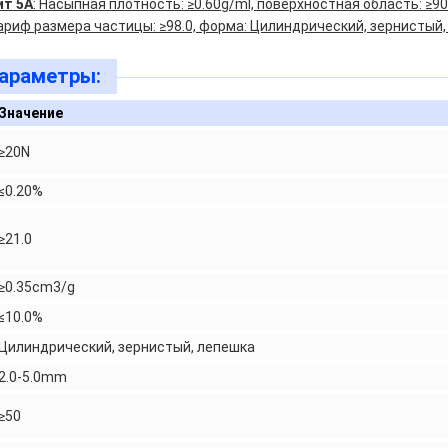
ит 5A
: Насыпная плотность: ≥0.60g/ml, поверхностная область: ≥9
риф размера частицы: ≥98.0, форма: Цилиндрический, зернистый,
параметры:
Значение
≥20N
≤0.20%
≥21.0
≥0.35cm3/g
≤10.0%
Цилиндрический, зернистый, лепешка
2.0-5.0mm
≥50