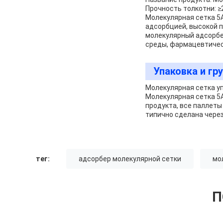
Прочность толкотни: ≥
Молекулярная сетка 5
адсорбцией, высокой п
молекулярный адсорбен
среды, фармацевтическ
Упаковка и гру
Молекулярная сетка уп
Молекулярная сетка 5A
продукта, все паллет
типично сделана через
тег:
адсорбер молекулярной сетки
мо
П