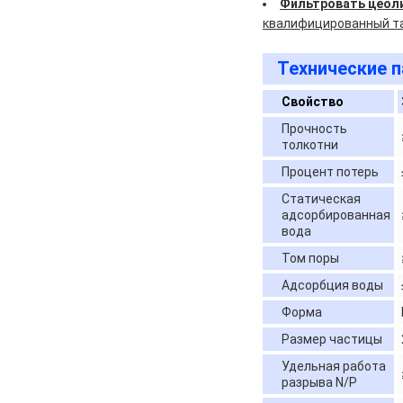
Фильтровать цеол
квалифицированный та
Технические 
Свойство
Прочность
толкотни
Процент потерь
Статическая
адсорбированная
вода
Том поры
Адсорбция воды
Форма
Размер частицы
Удельная работа
разрыва N/P