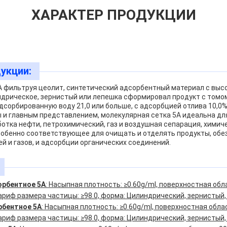
ХАРАКТЕР ПРОДУКЦИИ
укции:
A фильтруя цеолит, синтетический адсорбентный материал с выс
дрическое, зернистый или лепешка сформировал продукт с томом
дсорбированную воду 21,0 или больше, с адсорбцией отлива 10,0%
 и главным представлением, молекулярная сетка 5A идеальна дл
ботка нефти, петрохимический, газ и воздушная сепарация, химич
обенно соответствующее для очищать и отделять продукты, обе
 и газов, и адсорбции органических соединений.
орбентное 5A
: Насыпная плотность: ≥0.60g/ml, поверхностная обл
риф размера частицы: ≥98.0, форма: Цилиндрический, зернистый,
рбентное 5A
: Насыпная плотность: ≥0.60g/ml, поверхностная обла
риф размера частицы: ≥98.0, форма: Цилиндрический, зернистый,