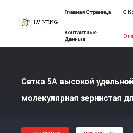
Главная Страница
О К
Контактные
Главная Страница
/
Продукция
/
Молекулярная Сетка 
Отп
Данные
Сетка 5A высокой удельно
молекулярная зернистая д