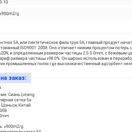
3-10
≥900m2/g
тное 5A, или синтетическое фильтруя 5A, главный продукт начат
стованный ISO9001: 2008. Оно отличает низким процентом потерь 
≥20N, и определенным размером частицы 2.0-5.0mm, с бежевым ц
риф размера частицы ≥98.0%. Он широко использован в перерабо
угих промышленных полях где высококачественный адсорбент нео
на заказ:
A
ие: Сиань Lvneng
лярная сетка 5a
 Шэньси, Китай
2008
5.0mm
ь: ≥900m2/g
лекулярная сетка 5A