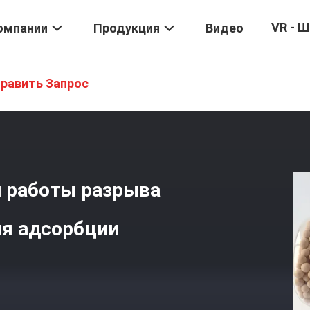
VR - 
омпании
Продукция
Видео
5а
/
Сетка 5A Высокой Удельной Работы Разрыва Молекулярная 
равить Запрос
й работы разрыва
ля адсорбции