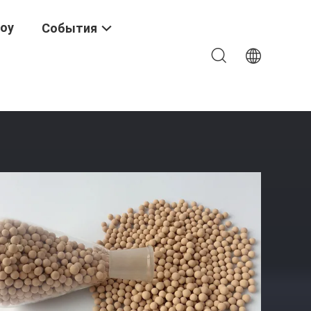
Шоу
События
Зернистая Для Адсорбции