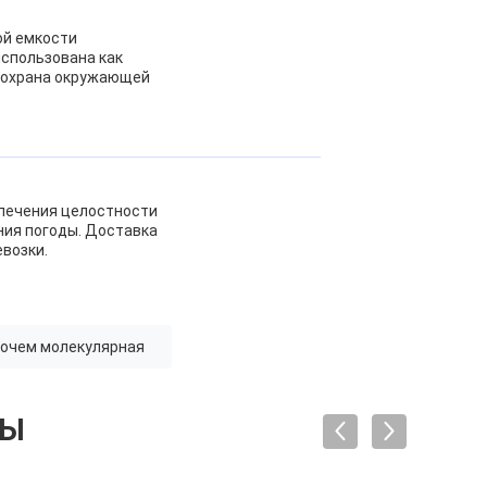
ой емкости
использована как
, охрана окружающей
спечения целостности
ния погоды. Доставка
евозки.
еочем молекулярная
ТЫ