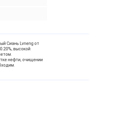
ый Сиань Lvneng от
≤0.20%, высокой
ветом.
тке нефти, очищении
бходим.