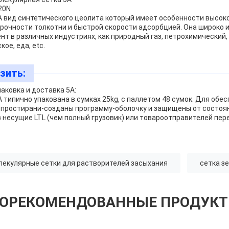
20N
A вид синтетического цеолита который имеет особенности высок
рочности толкотни и быстрой скорости адсорбцией. Она широко 
т в различных индустриях, как природный газ, петрохимический
ое, еда, etc.
зить:
аковка и доставка 5A:
 типично упакована в сумках 25kg, с паллетом 48 сумок. Для обе
ы простирани-созданы программу-оболочку и защищены от состоя
 несущие LTL (чем полный грузовик) или товароотправителей пер
лекулярные сетки для растворителей засыхания
сетка з
ОРЕКОМЕНДОВАННЫЕ ПРОДУК