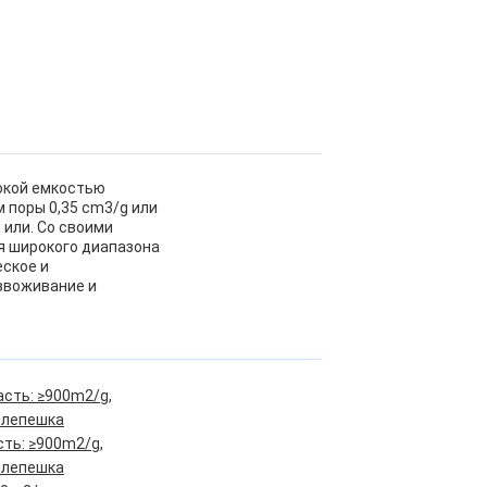
окой емкостью
 поры 0,35 cm3/g или
 или. Со своими
я широкого диапазона
еское и
звоживание и
асть: ≥900m2/g,
 лепешка
сть: ≥900m2/g,
 лепешка