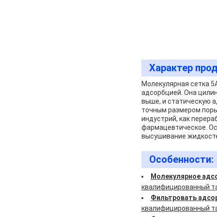
Характер прод
Молекулярная сетка 5
адсорбцией. Она цилин
выше, и статическую а
точным размером поры
индустрий, как перера
фармацевтическое. Ос
высушивание жидкостей
Особенности:
Молекулярное адс
квалифицированный та
Фильтровать адсо
квалифицированный та