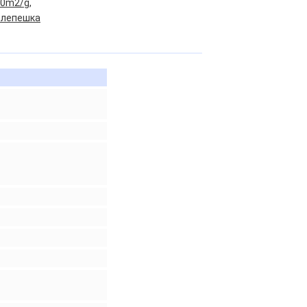
00m2/g,
 лепешка