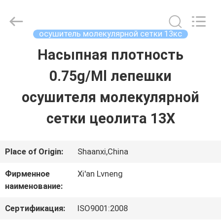
Xi'an
Lvneng
Purification
Technology
осушитель молекулярной сетки 13кс
Co.,Ltd..
All
Насыпная плотность
ДОМОЙ
Rights
Reserved.
0.75g/Ml лепешки
ПРОДУКЦИЯ
осушителя молекулярной
сетки цеолита 13X
ВИДЕО
Place of Origin:
Shaanxi,China
VR
Фирменное
Xi'an Lvneng
ШОУ
наименование:
Сертификация:
ISO9001:2008
О