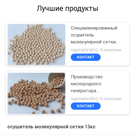
Лучшие продукты
Специализированный
осушитель
молекулярной сетки
13X-HP для производит
negotiable MOQ:10 килограммов
делать кислорода
КОНТАКТ
Производство
кислородного
генератора:
молекулярное сито
negotiable MOQ:10 килограммов
КОНТАКТ
осушитель молекулярной сетки 13кс