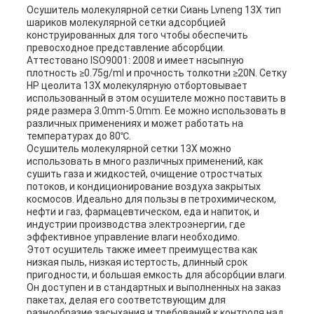
Осушитель молекулярной сетки Сиань Lvneng 13X тип
шариков молекулярной сетки адсорбцией
конструированных для того чтобы обеспечить
превосходное представление абсорбции.
Аттестовано ISO9001: 2008 и имеет насыпную
плотность ≥0.75g/ml и прочность толкотни ≥20N. Сетку
HP цеолита 13X молекулярную отбортовывает
использованный в этом осушителе можно поставить в
ряде размера 3.0mm-5.0mm. Ее можно использовать в
различных применениях и может работать на
температурах до 80℃.
Осушитель молекулярной сетки 13X можно
использовать в много различных применений, как
сушить газа и жидкостей, очищение отростчатых
потоков, и кондиционирование воздуха закрытых
космосов. Идеально для пользы в петрохимическом,
нефти и газ, фармацевтическом, еда и напиток, и
индустрии производства электроэнергии, где
эффективное управление влаги необходимо.
Этот осушитель также имеет преимущества как
низкая пыль, низкая истертость, длинный срок
пригодности, и большая емкость для абсорбции влаги.
Он доступен и в стандартных и выполненных на заказ
пакетах, делая его соответствующим для
разнообразие засыхания и требований к контроля над