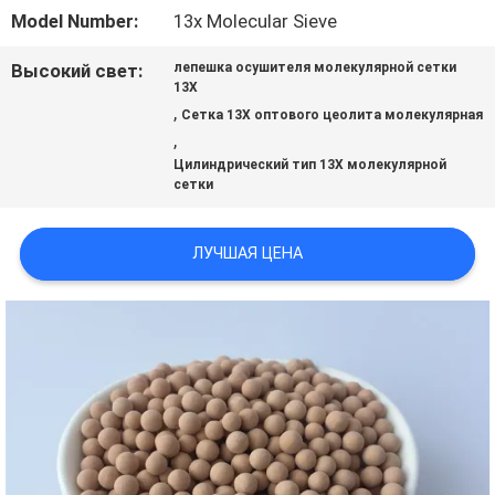
Model Number:
13x Molecular Sieve
НАС
Высокий свет:
лепешка осушителя молекулярной сетки
13X
,
ЭКСКУРСИЯ
Сетка 13X оптового цеолита молекулярная
,
ПО
Цилиндрический тип 13X молекулярной
сетки
ЗАВОДУ
ЛУЧШАЯ ЦЕНА
КОНТРОЛЬ
КАЧЕСТВА
СВЯЖИТЕСЬ
С