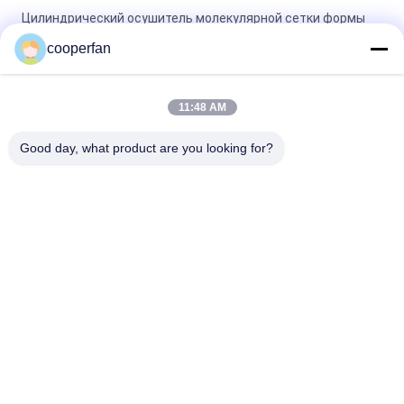
Цилиндрический осушитель молекулярной сетки формы
13X размер поры 2 до 3mm
cooperfan
Цилиндрическая лепешка молекулярной сетки 13X размер
25kg/Bag поры 2 до 3mm
11:48 AM
осушитель молекулярной сетки 25kg/Bag 13X для
Good day, what product are you looking for?
промышленных применений
Популярные категории
Все
Адсорбент 
Осушитель 
Молекулярной 
Молекулярной 
Сетки
Сетки 3А
Осушитель 
Молекулярная 
Молекулярной 
Сетка 5а
Сетки 4а
Осушитель 
Осушитель 
Молекулярной 
Молекулярной 