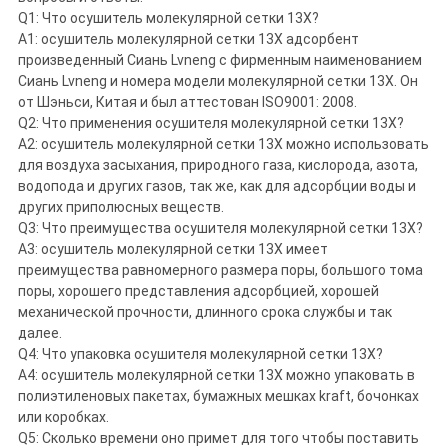
Q1: Что осушитель молекулярной сетки 13X?
A1: осушитель молекулярной сетки 13X адсорбент
произведенный Сиань Lvneng с фирменным наименованием
Сиань Lvneng и номера модели молекулярной сетки 13X. Он
от Шэньси, Китая и был аттестован ISO9001: 2008.
Q2: Что применения осушителя молекулярной сетки 13X?
A2: осушитель молекулярной сетки 13X можно использовать
для воздуха засыхания, природного газа, кислорода, азота,
водопода и других газов, так же, как для адсорбции воды и
других приполюсных веществ.
Q3: Что преимущества осушителя молекулярной сетки 13X?
A3: осушитель молекулярной сетки 13X имеет
преимущества равномерного размера поры, большого тома
поры, хорошего представления адсорбцией, хорошей
механической прочности, длинного срока службы и так
далее.
Q4: Что упаковка осушителя молекулярной сетки 13X?
A4: осушитель молекулярной сетки 13X можно упаковать в
полиэтиленовых пакетах, бумажных мешках kraft, бочонках
или коробках.
Q5: Сколько времени оно примет для того чтобы поставить