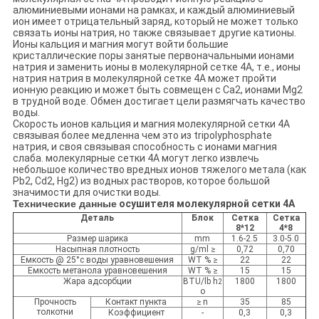
алюминиевыми ионами на рамках, и каждый алюминиевый
ион имеет отрицательный заряд, который не может только
связать ионы натрия, но также связывает другие катионы.
Ионы кальция и магния могут войти большие
кристаллические поры занятые первоначальными ионами
натрия и заменить ионы в молекулярной сетке 4A, т.е., ионы
натрия натрия в молекулярной сетке 4A может пройти
ионную реакцию и может быть совмещен с Ca2, ионами Mg2
в трудной воде. Обмен достигает цели размягчать качество
воды.
Скорость ионов кальция и магния молекулярной сетки 4A
связывая более медленна чем это из tripolyphosphate
натрия, и своя связывая способность с ионами магния
слаба. молекулярные сетки 4A могут легко извлечь
небольшое количество вредных ионов тяжелого метала (как
Pb2, Cd2, Hg2) из водных растворов, которое большой
значимости для очистки воды.
Технические данные
осушителя молекулярной сетки 4A
Деталь
Блок
Сетка
Сетка
8*12
4*8
Размер шарика
mm
1.6-2.5
3.0-5.0
Насыпная плотность
g/ml ≥
0,72
0,70
Емкость @ 25°c воды уравновешения
WT % ≥
22
22
Емкость метанола уравновешения
WT % ≥
15
15
Жара адсорбции
BTU/lb h
1800
1800
2
o
Прочность
Контакт пункта
≥ n
35
85
толкотни
Коэффициент
-
0,3
0,3