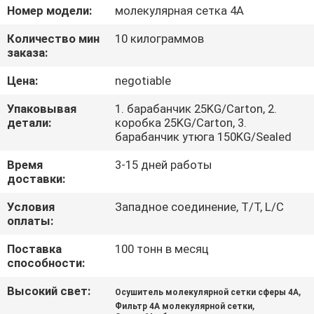
Номер модели:
молекулярная сетка 4A
ЭКСКУРСИЯ
Количество мин
10 килограммов
ПО
заказа:
ЗАВОДУ
Цена:
negotiable
Упаковывая
1. барабанчик 25KG/Carton, 2.
КОНТРОЛЬ
детали:
коробка 25KG/Carton, 3.
барабанчик утюга 150KG/Sealed
КАЧЕСТВА
Время
3-15 дней работы
доставки:
СВЯЖИТЕСЬ
Условия
Западное соединение, T/T, L/C
С
оплаты:
НАМИ
Поставка
100 тонн в месяц
способности:
НОВОСТИ
Высокий свет:
,
Осушитель молекулярной сетки сферы 4A
,
Фильтр 4A молекулярной сетки