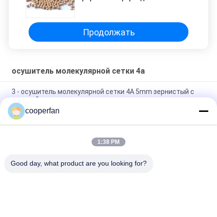
денитрификации обессеривания
природного газа
Продолжать
осушитель молекулярной сетки 4а
3 - осушитель молекулярной сетки 4A 5mm зернистый с
высокой прочностью толкотни
cooperfan
Сухое сетки 4A адсорбцией молекулярное зернистое и
провентилированное хранение места
1:38 PM
Воздушная сушка 25kg/Bag молекулярной сетки 4A для
сетки промышленной пользы молекулярной
Good day, what product are you looking for?
Популярные категории
Все
Адсорбент 
Осушитель 