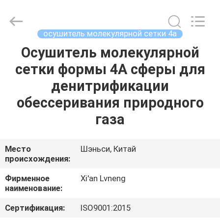
Xi'an
Lvneng
Purification
Technology
Co.,Ltd..
осушитель молекулярной сетки 4а
All
Rights
Reserved.
Осушитель молекулярной
ДОМОЙ
сетки формы 4A сферы для
ПРОДУКЦИЯ
денитрификации
обессеривания природного
ВИДЕО
газа
VR
Место
Шэньси, Китай
происхождения:
ШОУ
Фирменное
Xi'an Lvneng
наименование:
О
НАС
Сертификация:
ISO9001:2015