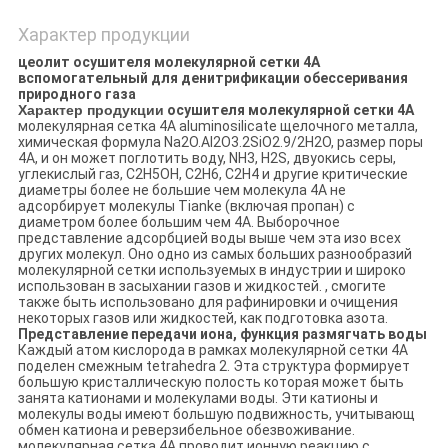
Характер продукции
цеолит осушителя молекулярной сетки 4A
вспомогательный для денитрификации обессеривания
природного газа
Характер продукции
осушителя молекулярной сетки 4A
молекулярная сетка 4A aluminosilicate щелочного металла,
химическая формула Na2O.AI2O3.2SiO2.9/2H2O, размер поры
4A, и он может поглотить воду, NH3, H2S, двуокись серы,
углекислый газ, C2H5OH, C2H6, C2H4 и другие критические
диаметры более не большие чем молекула 4A не
адсорбирует молекулы Tianke (включая пропан) с
диаметром более большим чем 4A. Выборочное
представление адсорбцией воды выше чем эта изо всех
других молекул. Оно одно из самых больших разнообразий
молекулярной сетки используемых в индустрии и широко
использован в засыхании газов и жидкостей. , смогите
также быть использовано для рафинировки и очищения
некоторых газов или жидкостей, как подготовка азота.
Представление передачи иона, функция размягчать воды
Каждый атом кислорода в рамках молекулярной сетки 4A
поделен смежным tetrahedra 2. Эта структура формирует
большую кристаллическую полость которая может быть
занята катионами и молекулами воды. Эти катионы и
молекулы воды имеют большую подвижность, учитывающ
обмен катиона и реверзибельное обезвоживание.
молекулярная сетка 4A проводит ионную реакцию с