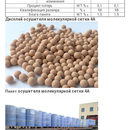
изменения
Процент потерь
WT % ≤
0,1
0,1
Квалификация размера
% ≥
98
98
Влага пакета
WT % ≤
1,5
1,5
Дисплей осушителя молекулярной сетки 4A
Пакет
осушителя молекулярной сетки 4A