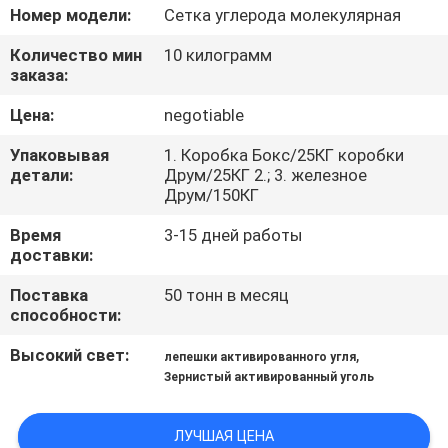
Номер модели:
Сетка углерода молекулярная
ЭКСКУРСИЯ
Количество мин
10 килограмм
ПО
заказа:
ЗАВОДУ
Цена:
negotiable
Упаковывая
1. Коробка Бокс/25КГ коробки
КОНТРОЛЬ
детали:
Друм/25КГ 2.; 3. железное
Друм/150КГ
КАЧЕСТВА
Время
3-15 дней работы
доставки:
СВЯЖИТЕСЬ
Поставка
50 тонн в месяц
С
способности:
НАМИ
Высокий свет:
,
лепешки активированного угля
Зернистый активированный уголь
НОВОСТИ
ЛУЧШАЯ ЦЕНА