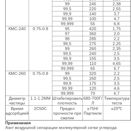
99
245
2,38
99,5
220
2,55
99,9
140
3,7
99,99
100
4,7
99,999
55
6,8
КМС-240
0.75-0.8
95
420
1,75
97
360
2,0
98
285
2,2
98,5
275
2,25
99
260
2,35
99,5
240
2,5
99,9
155
3,5
99,99
110
4,65
99,999
65
6,7
КМС-260
0.75-0.8
99
320
2,2
99,5
260
2,5
99,9
175
3,5
99,99
120
4,6
99,999
70
6,7
Диаметр
1.1-1.2ММ
Штабелировать
680-700Г/
Температура
частицы
плотность
Л
теста
Время
2С50С
Предел
≥75Н/
≤20℃
адсорбцией
прочности при
Партикле
сжатии
Применения
Азот воздушной сепарации молекулярной сетки углерода