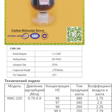
Технический индекс
Модель
Давление
Концентрация
Том
Коэффициент
адсорбцией
Н2
продукции
воздуха и
(Мпа)
азота
азота
КМС-220
0.75-0.8
95
380
1,75
97
340
2,0
98
260
2,25
98,5
255
2,29