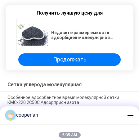
Получить лучшую цену для
Надавите размер емкости
адсорбцией молекулярной
сетки углерода качания
химический высокий: 1.1-1.2мм
Продолжать
Сетка углерода молекулярная
Особенное адсорбентное время молекулярной сетки
КМС-220 2С50С Адсорприон азота
cooperfan
Сетка КМС-240 длинного углерода срока службы
молекулярная с сильной емкостью адсорбцией
Продукция сетки КМС-260 длинного углерода окиси
5:35 AM
углерода прокладки адсорбентного молекулярная