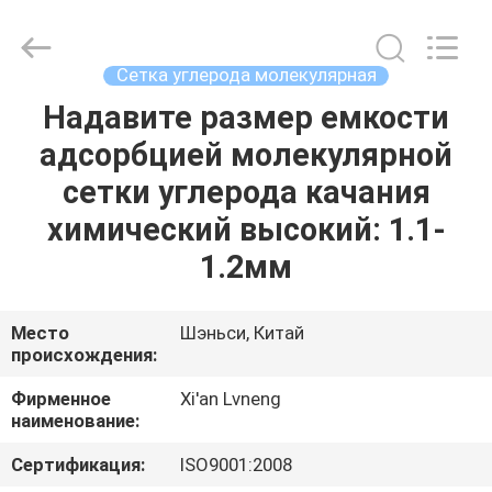
Xi'an
Lvneng
Purification
Technology
Co.,Ltd..
Сетка углерода молекулярная
All
Rights
Reserved.
Надавите размер емкости
ДОМОЙ
адсорбцией молекулярной
ПРОДУКЦИЯ
сетки углерода качания
химический высокий: 1.1-
ВИДЕО
1.2мм
VR
Место
Шэньси, Китай
происхождения:
ШОУ
Фирменное
Xi'an Lvneng
наименование:
О
НАС
Сертификация:
ISO9001:2008