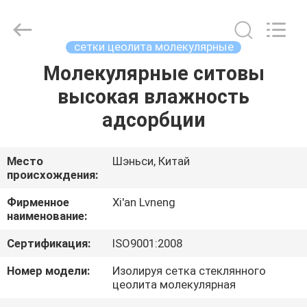
Xi'an
Lvneng
Purification
Technology
Co.,Ltd..
сетки цеолита молекулярные
All
Rights
Reserved.
Молекулярные ситовы
ДОМОЙ
высокая влажность
ПРОДУКЦИЯ
адсорбции
ВИДЕО
Место
Шэньси, Китай
происхождения:
VR
Фирменное
Xi'an Lvneng
наименование:
ШОУ
Сертификация:
ISO9001:2008
О
Номер модели:
Изолируя сетка стеклянного
цеолита молекулярная
НАС