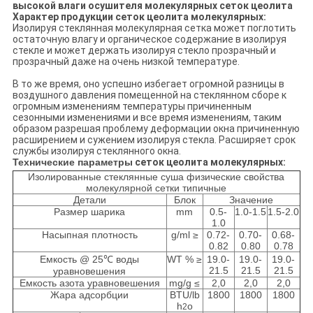
высокой влаги осушителя молекулярных сеток цеолита
Характер продукции
сеток цеолита молекулярных:
Изолируя стеклянная молекулярная сетка может поглотить
остаточную влагу и органическое содержание в изолируя
стекле и может держать изолируя стекло прозрачный и
прозрачный даже на очень низкой температуре.
В то же время, оно успешно избегает огромной разницы в
воздушного давления помещенной на стеклянном сборе к
огромным изменениям температуры причиненным
сезонными изменениями и все время изменениям, таким
образом разрешая проблему деформации окна причиненную
расширением и сужением изолируя стекла. Расширяет срок
службы изолируя стеклянного окна.
Технические параметры
сеток цеолита молекулярных:
Изолированные стеклянные суша физические свойства
молекулярной сетки типичные
Детали
Блок
Значение
Размер шарика
mm
0.5-
1.0-1.5
1.5-2.0
1.0
Насыпная плотность
g/ml ≥
0.72-
0.70-
0.68-
0.82
0.80
0.78
Емкость @ 25℃ воды
WT % ≥
19.0-
19.0-
19.0-
21.5
21.5
21.5
уравновешения
Емкость азота уравновешения
mg/g ≤
2,0
2,0
2,0
Жара адсорбции
BTU/lb
1800
1800
1800
h
o
2