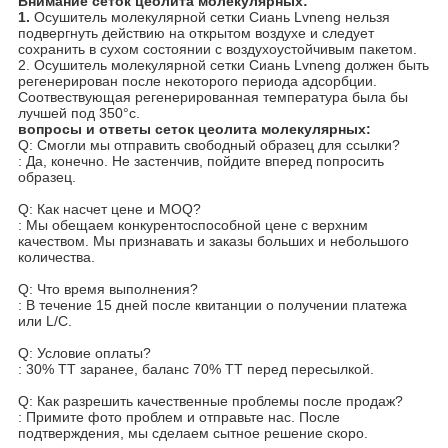
Внимание
сеток цеолита молекулярных:
1.
Осушитель молекулярной сетки
Сиань Lvneng
нельзя
подвергнуть действию на открытом воздухе и следует
сохранить в сухом состоянии с воздухоустойчивым пакетом.
2.
Осушитель молекулярной сетки
Сиань Lvneng
должен быть
регенерирован после некоторого периода адсорбции.
Соотвествующая регенерированная температура была бы
лучшей под 350°c.
вопросы и ответы
сеток цеолита молекулярных:
Q: Смогли мы отправить свободный образец для ссылки?
: Да, конечно. Не застенчив, пойдите вперед попросить
образец.
Q: Как насчет цене и MOQ?
: Мы обещаем конкурентоспособной цене с верхним
качеством. Мы признавать и заказы больших и небольшого
количества.
Q: Что время выполнения?
: В течение 15 дней после квитанции о получении платежа
или L/C.
Q: Условие оплаты?
: 30% TT заранее, баланс 70% TT перед пересылкой.
Q: Как разрешить качественные проблемы после продаж?
: Примите фото проблем и отправьте нас. После
подтверждения, мы сделаем сытное решение скоро.