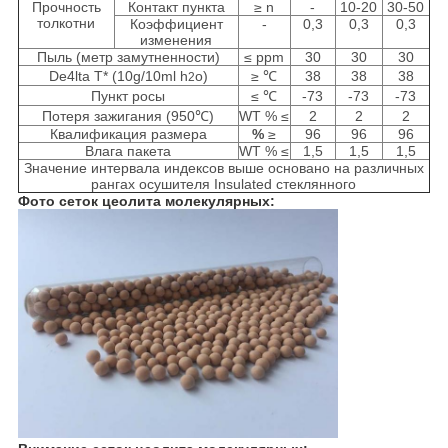
Прочность
Контакт пункта
≥ n
-
10-20
30-50
толкотни
Коэффициент
-
0,3
0,3
0,3
изменения
Пыль (метр замутненности)
≤ ppm
30
30
30
De4lta T* (10g/10ml h
o)
≥ ℃
38
38
38
2
Пункт росы
≤ ℃
-73
-73
-73
Потеря зажигания (950℃)
WT % ≤
2
2
2
Квалификация размера
%
≥
96
96
96
Влага пакета
WT % ≤
1,5
1,5
1,5
Значение интервала индексов выше основано на различных
рангах осушителя Insulated стеклянного
Фото
сеток цеолита молекулярных: