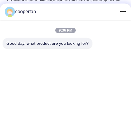
газа количества, различный осушитель цеолита поры
cooperfan
Изолируя влага неубедительного стеклянного осушителя
молекулярных сеток цеолита высокая
9:36 PM
лепешка осушителя молекулярной сетки 3А 4А 5А 13С для
обезвоживания природного газа
Good day, what product are you looking for?
Популярные категории
Все
Адсорбент 
Осушитель 
Молекулярной 
Молекулярной 
Сетки
Сетки 3А
Осушитель 
Молекулярная 
Молекулярной 
Сетка 5а
Сетки 4а
Осушитель 
Осушитель 
Молекулярной 
Молекулярной 
Сетки 13кс
Сетки
Сетки Цеолита 
Сетка Углерода 
Молекулярные
Молекулярная