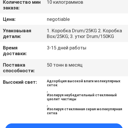
Количество мин
10 килограммов
заказа:
ЭКСКУРСИЯ
Цена:
negotiable
ПО
ЗАВОДУ
Упаковывая
1. Коробка Drum/25KG 2. Коробка
детали:
Box/25KG; 3. утюг Drum/150KG
Время
3-15 дней работы
КОНТРОЛЬ
доставки:
КАЧЕСТВА
Поставка
50 тонн в месяц
способности:
СВЯЖИТЕСЬ
Высокий свет:
Адсорбция высокой влаги молекулярных
сеток
С
,
Изолируя неубедительный стеклянный
НАМИ
цеолит частицы
,
Изолируя стеклянная серая молекулярная
сетка
НОВОСТИ